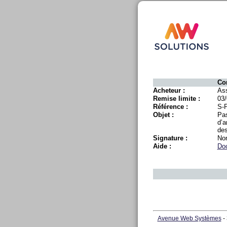
Co
Acheteur :
Ass
Remise limite :
03/
Référence :
S-
Objet :
Pas
d’a
des
Signature :
No
Aide :
Doc
Avenue Web Systèmes
- 