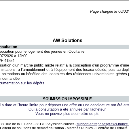
Page chargée le 08/08/
AW Solutions
nsultation
ociation pour le logement des jeunes en Occitanie
07/2026 à 12h00
PF-41854
sation d’un marché public mixte relatif à la conception d’un programme d’une
nimations, à l’ameublement et à l’équipement des locaux dédiés, puis au dép
 animations au bénéfice des locataires des résidences universitaires gérées p
n demandée
umentation sur les dépôts
SOUMISSION IMPOSSIBLE
La date et l'heure limite pour déposer une offre ou une candidature ont été atte
Ou la consultation a été annulée par l'acheteur.
Vous ne pouvez plus soumettre de pli.
38 Rue de la Tuilerie - 38170 Seyssinet-Pariset -
support-entreprises@aws-france
Editeur de solutions de dématérialisation - Marchés Publics - Contrôle de Légalité